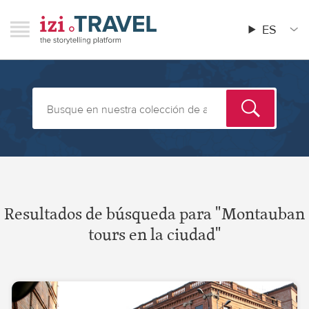
Pasar
RAVEL
izi.TRAVEL
al
ES
Menu
Main
contenido
menu
principal
Resultados de búsqueda para "Montauban
tours en la ciudad"