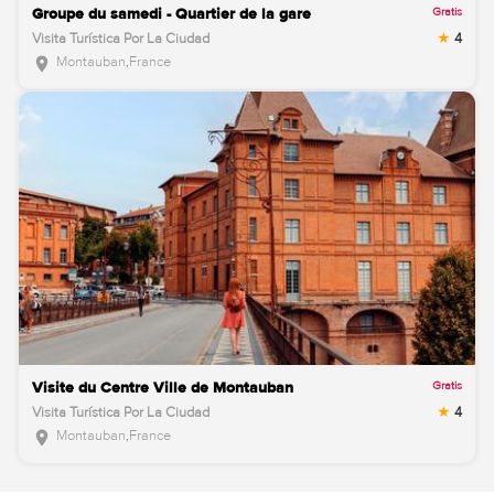
Gratis
Groupe du samedi - Quartier de la gare
Visita Turística Por La Ciudad
4
Montauban
,
France
location_on
Gratis
Visite du Centre Ville de Montauban
Visita Turística Por La Ciudad
4
Montauban
,
France
location_on