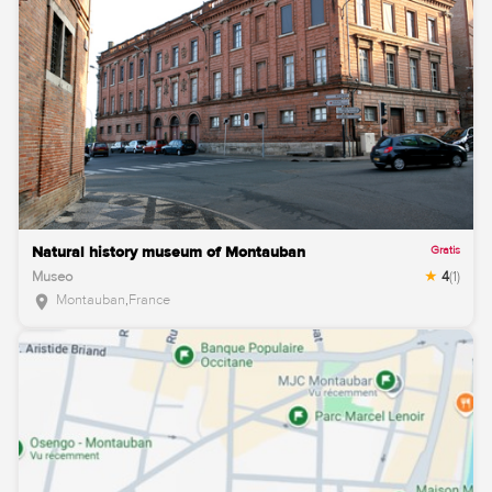
Gratis
Natural history museum of Montauban
Museo
4
(1)
Montauban
,
France
location_on