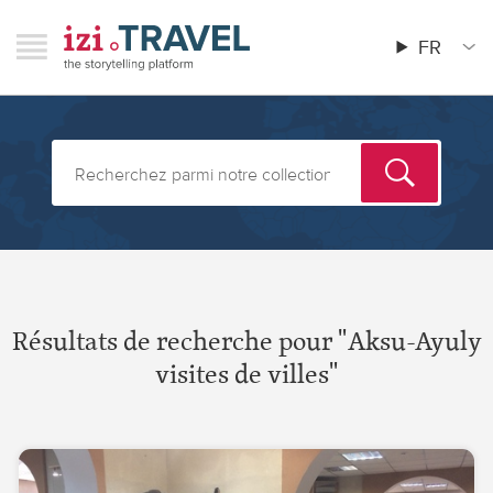
Aller
RAVEL
izi.TRAVEL
au
FR
Menu
Main
contenu
menu
principal
Résultats de recherche pour "Aksu-Ayuly
visites de villes"