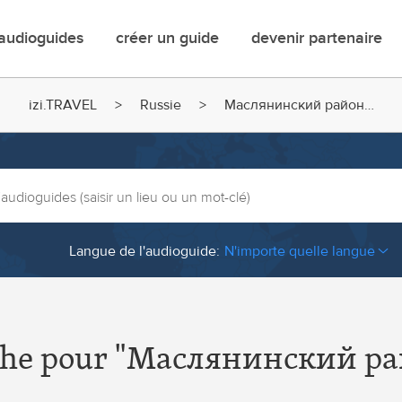
ain
audioguides
créer un guide
devenir partenaire
enu
izi.TRAVEL
Russie
Маслянинский район…
Langue de l'audioguide:
N'importe quelle langue
riche
Burkina Faso
rbaïdjan
Bélarus
che pour "Маслянинский райо
rain
Cambodge
gique
Cameroun