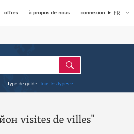
FR
offres
à propos de nous
connexion
Type de guide:
Tous les types
Corée du Sud
Costa Rica
н visites de villes"
Croatie
Cuba