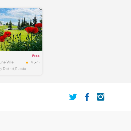
Cyprus
Côte d’Ivoire
Danemark
Dominican Republic
Ecuador
Free
une Ville
4.5
(1)
 District
,
Russia
Twitter
Facebook
Instagram