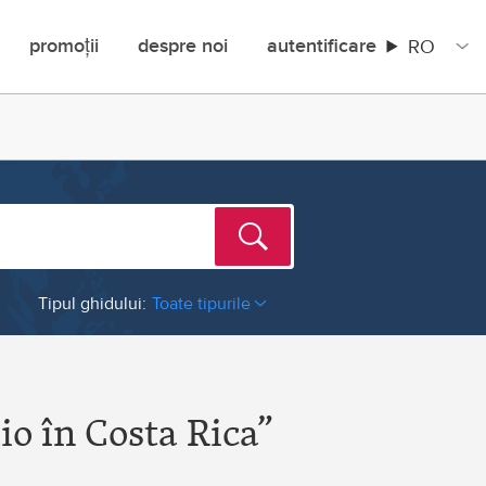
RO
promoții
despre noi
autentificare
Tipul ghidului:
Toate tipurile
Costa Rica
Croatia
io în Costa Rica”
Cuba
Cyprus