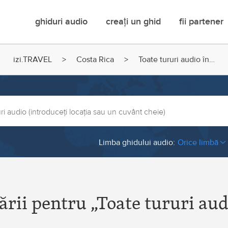
Main
ghiduri audio
creați un ghid
fii partener
menu
izi.TRAVEL
Costa Rica
Toate tururi audio în…
Limba ghidului audio:
Orice limbă
rbaijan
Burkina Faso
rain
Cambodia
ării pentru „Toate tururi aud
arus
Cameroun
lgium
Canada