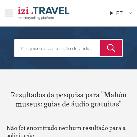
Pular
RAVEL
izi.TRAVEL
para
PT
Menu
Main
o
menu
conteúdo
principal
Resultados da pesquisa para "Mahón
museus: guias de áudio gratuitas"
Não foi encontrado nenhum resultado para a
solicitação