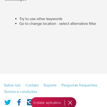
Try to use other keywords
Go to change location - select alternative filter
Footer
Sobre nós
Contato
Suporte
Perguntas frequentes
menu
Termos e condições
Twitter
Facebook
Instagram
Instalar aplicativo