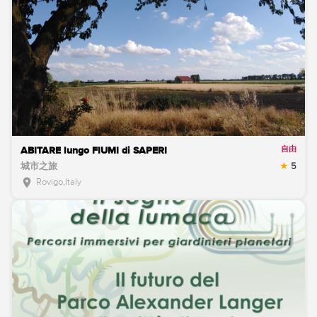
自由
ABITARE lungo FIUMI di SAPERI
城市之旅
5
Rovigo
,
Italy
location_on