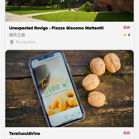
自由
Unexpected Rovigo - Piazza Giacomo Matteotti
城市之旅
4
Rovigo
,
Italy
location_on
自由
Tarallucci&Vino