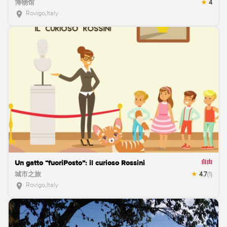
博物馆
4
Rovigo
,
Italy
location_on
自由
Un gatto “fuoriPosto”: il curioso Rossini
城市之旅
4.7
(1)
Rovigo
,
Italy
location_on