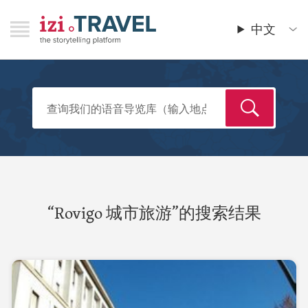
跳
RAVEL
izi.TRAVEL
转
中文
Menu
Main
到
menu
主
要
内
容
“Rovigo 城市旅游”的搜索结果