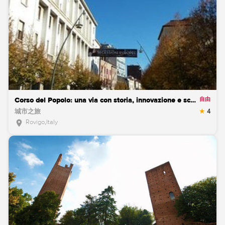
自由
Corso del Popolo: una via con storia, innovazione e scoperta dell'"altro"
城市之旅
4
Rovigo
,
Italy
location_on